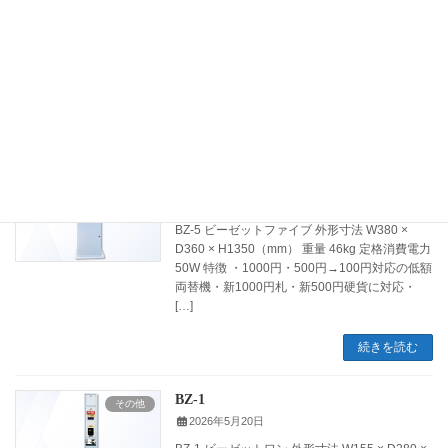
暗証番号ロッカー BZ-2 アンショウバンゴウロ
ッカービーゼットツー 外形寸法 W340 × D440
× H1850（mm） 重量 63kg 定格消費電力 10W
特徴 ・暗証番号式ロッカー「BZ-2」・6桁パス
ワード […]
続きを読む
BZ-5
その他
2026年5月20日
BZ-5 ビーゼットファイブ 外形寸法 W380 ×
D360 × H1350（mm） 重量 46kg 定格消費電力
50W 特徴 ・1000円・500円→100円対応の低額
両替機・新1000円札・新500円硬貨に対応・
[…]
続きを読む
BZ-1
その他
2026年5月20日