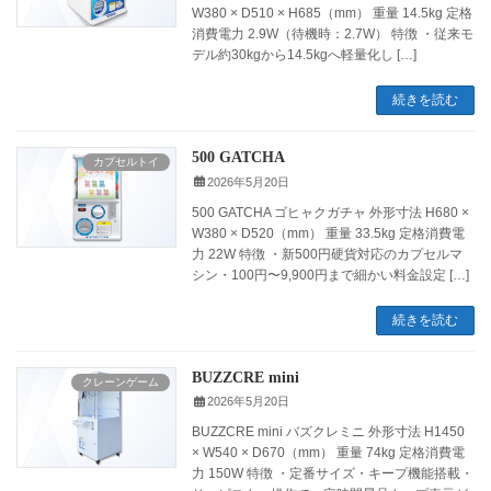
W380 × D510 × H685（mm） 重量 14.5kg 定格
消費電力 2.9W（待機時：2.7W） 特徴 ・従来モ
デル約30kgから14.5kgへ軽量化し […]
続きを読む
500 GATCHA
カプセルトイ
2026年5月20日
500 GATCHA ゴヒャクガチャ 外形寸法 H680 ×
W380 × D520（mm） 重量 33.5kg 定格消費電
力 22W 特徴 ・新500円硬貨対応のカプセルマ
シン・100円〜9,900円まで細かい料金設定 […]
続きを読む
BUZZCRE mini
クレーンゲーム
2026年5月20日
BUZZCRE mini バズクレミニ 外形寸法 H1450
× W540 × D670（mm） 重量 74kg 定格消費電
力 150W 特徴 ・定番サイズ・キープ機能搭載・