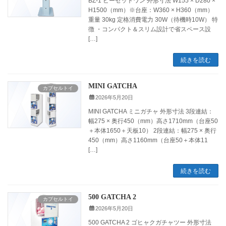
BZ-1 ビーゼットワン 外形寸法 W155 × D280 ×
H1500（mm）※台座：W360 × H360（mm）
重量 30kg 定格消費電力 30W（待機時10W） 特
徴 ・コンパクト＆スリム設計で省スペース設
[…]
続きを読む
MINI GATCHA
カプセルトイ
2026年5月20日
MINI GATCHA ミニガチャ 外形寸法 3段連結：
幅275 × 奥行450（mm）高さ1710mm（台座50
＋本体1650＋天板10） 2段連結：幅275 × 奥行
450（mm）高さ1160mm（台座50＋本体11
[…]
続きを読む
500 GATCHA 2
カプセルトイ
2026年5月20日
500 GATCHA 2 ゴヒャクガチャツー 外形寸法