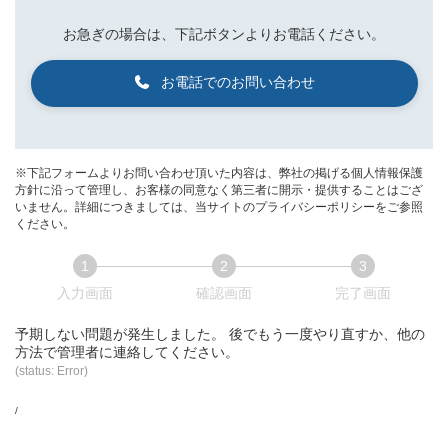
お急ぎの場合は、下記ボタンよりお電話ください。
お電話での
お問い合わせ
※下記フォームよりお問い合わせ頂いた内容は、弊社の掲げる個人情報保護
方針に沿って管理し、お客様の同意なく第三者に開示・提供することはござ
いません。詳細につきましては、当サイトのプライバシーポリシーをご参照
ください。
1
2
3
現
現
現
入力画面
確認画面
完了画面
在
在
在
表
表
表
予期しない問題が発生しました。 後でもう一度やり直すか、他の
示
示
示
方法で管理者に連絡してください。
さ
さ
さ
(status: Error)
れ
れ
れ
て
て
て
/
い
い
い
る
る
る