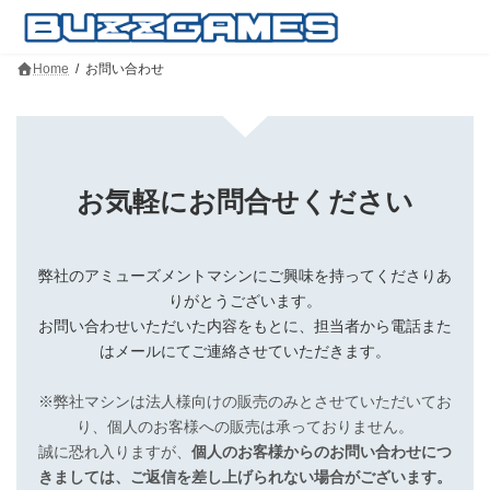
コ
ナ
ン
ビ
テ
ゲ
ン
ー
Home
お問い合わせ
ツ
シ
へ
ョ
ス
ン
キ
に
ッ
移
プ
動
お気軽にお問合せください
弊社のアミューズメントマシンにご興味を持ってくださりあ
りがとうございます。
お問い合わせいただいた内容をもとに、担当者から電話また
はメールにてご連絡させていただきます。
※弊社マシンは法人様向けの販売のみとさせていただいてお
り、個人のお客様への販売は承っておりません。
誠に恐れ入りますが、
個人のお客様からのお問い合わせにつ
きましては、ご返信を差し上げられない場合がございます。