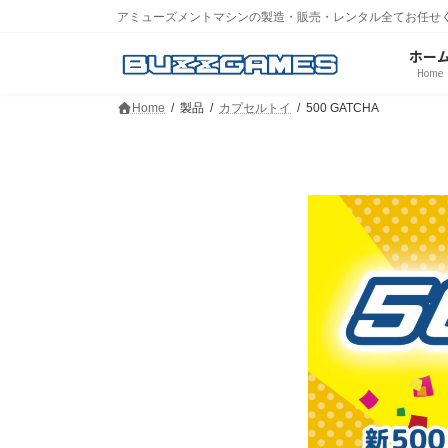
コ
ナ
アミューズメントマシンの製造・販売・レンタル全てお任せ
ン
ビ
テ
ゲ
ホー
ン
ー
Home
ツ
シ
Home
製品
カプセルトイ
500 GATCHA
へ
ョ
ス
ン
キ
に
ッ
移
プ
動