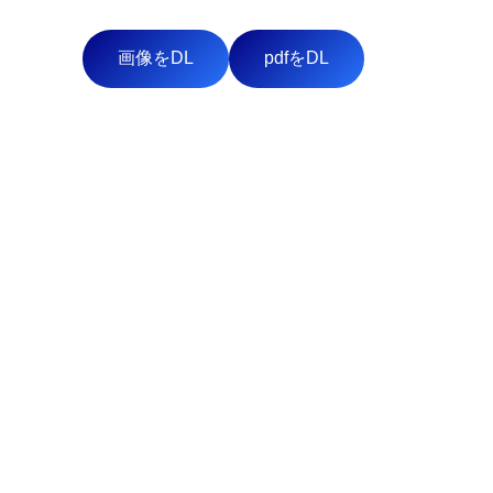
画像をDL
pdfをDL