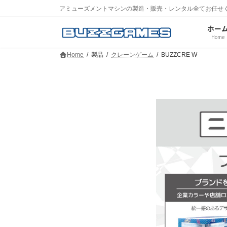
コ
ナ
アミューズメントマシンの製造・販売・レンタル全てお任せ
ン
ビ
テ
ゲ
ホー
ン
ー
Home
ツ
シ
Home
製品
クレーンゲーム
BUZZCRE W
へ
ョ
ス
ン
キ
に
ッ
移
プ
動