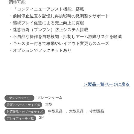
調整可能
・「コンティニューアシスト機能」搭載
・前回停止位置を記憶し再挑戦時の微調整をサポート
・継続プレイ促進による売上向上に貢献
・迷惑行為（ブンブン）防止システム搭載
・不自然な操作を自動検知・抑制しアーム故障リスクを軽減
・キャスター付きで移動やレイアウト変更もスムーズ
・オプションでフックキットあり
＞製品一覧ページに戻る
クレーンゲーム
マシンカテゴリ
大型
設置スペース・サイズ感
中型景品
、
大型景品
、
小型景品
対応景品・カプセルサイズ
2P
プレイフィールド数