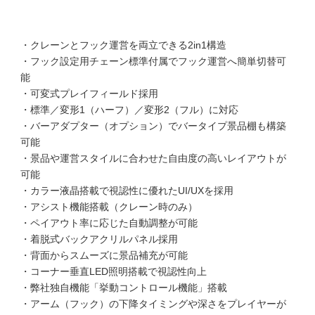
・クレーンとフック運営を両立できる2in1構造
・フック設定用チェーン標準付属でフック運営へ簡単切替可
能
・可変式プレイフィールド採用
・標準／変形1（ハーフ）／変形2（フル）に対応
・バーアダプター（オプション）でバータイプ景品棚も構築
可能
・景品や運営スタイルに合わせた自由度の高いレイアウトが
可能
・カラー液晶搭載で視認性に優れたUI/UXを採用
・アシスト機能搭載（クレーン時のみ）
・ペイアウト率に応じた自動調整が可能
・着脱式バックアクリルパネル採用
・背面からスムーズに景品補充が可能
・コーナー垂直LED照明搭載で視認性向上
・弊社独自機能「挙動コントロール機能」搭載
・アーム（フック）の下降タイミングや深さをプレイヤーが