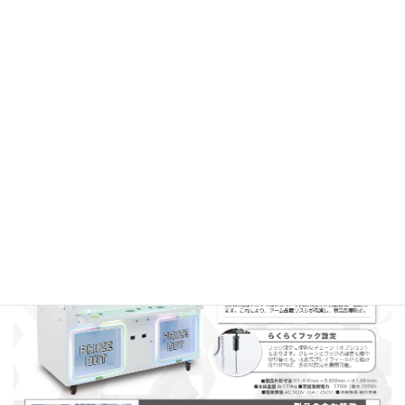
コ
ナ
ン
ビ
テ
ゲ
ン
ー
Home
製品
クレーンゲーム
BUZZCRE W+
ツ
シ
へ
ョ
ス
ン
キ
に
ッ
移
プ
動