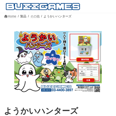
コ
ナ
ン
ビ
テ
ゲ
ン
ー
Home
製品
その他
ようかいハンターズ
ツ
シ
へ
ョ
ス
ン
キ
に
ッ
移
プ
動
ようかいハンターズ