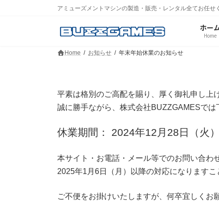
コ
ナ
アミューズメントマシンの製造・販売・レンタル全てお任せ
ン
ビ
テ
ゲ
ホー
ン
ー
Home
ツ
シ
Home
お知らせ
年末年始休業のお知らせ
へ
ョ
ス
ン
キ
に
ッ
移
平素は格別のご高配を賜り、厚く御礼申し上
プ
動
誠に勝手ながら、株式会社BUZZGAMES
休業期間： 2024年12月28日（火
本サイト・お電話・メール等でのお問い合わ
2025年1月6日（月）以降の対応になります
ご不便をお掛けいたしますが、何卒宜しくお